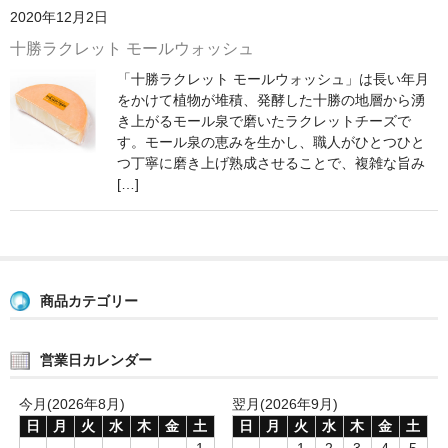
2020年12月2日
ラクレットオーブンレンタル
十勝ラクレット モールウォッシュ
「十勝ラクレット モールウォッシュ」は長い年月
チーズ
をかけて植物が堆積、発酵した十勝の地層から湧
き上がるモール泉で磨いたラクレットチーズで
器具類
す。モール泉の恵みを生かし、職人がひとつひと
つ丁寧に磨き上げ熟成させることで、複雑な旨み
[…]
お勧め商品
お問合せ
商品カテゴリー
営業日カレンダー
今月(2026年8月)
翌月(2026年9月)
日
月
火
水
木
金
土
日
月
火
水
木
金
土
1
1
2
3
4
5